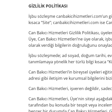
GİZLİLİK POLİTİKASI
İşbu sözleşme canbakicihizmetleri.com’un gizl
kısaca “Site”; canbakicihizmetleri.com ise Can
Can Bakıcı Hizmetleri Gizlilik Politikası, üye
Üye, Can Bakıcı Hizmetleri’ne üye olarak, işbu
olarak verdiği bilgilerin doğruluğunu onayla
İşbu sözleşmede; ad soyad, doğum tarihi, ev 
tanımlamaya yönelik her türlü bilgi kısaca “Kiş
Can Bakıcı Hizmetleri’in bireysel üyeleri eğit
adresi gibi iletişim ve kurumsal bilgilerini b
Can Bakıcı Hizmetleri, işveren değildir, sade
Can Bakıcı Hizmetleri, Üye'nin siteyi aşağıdaki
tarafından bu konuda bir tespit veya inceleme 
benzer bir durumda Can Bakıcı Hizmetleri, Giz