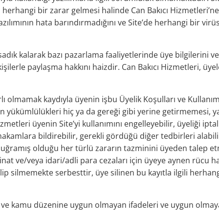
herhangi bir zarar gelmesi halinde Can Bakıcı Hizmetleri’ne 
yazılımının hata barındırmadığını ve Site’de herhangi bir v
sadık kalarak bazı pazarlama faaliyetlerinde üye bilgilerini ve 
ilerle paylaşma hakkını haizdir. Can Bakıcı Hizmetleri, üye
olmamak kaydıyla üyenin işbu Üyelik Koşulları ve Kullanım Koş
 yükümlülükleri hiç ya da gereği gibi yerine getirmemesi, ya
metleri üyenin Site’yi kullanımını engelleyebilir, üyeliği iptal
li makamlara bildirebilir, gerekli gördüğü diğer tedbirleri ala
, uğramış olduğu her türlü zararın tazminini üyeden talep et
at ve/veya idari/adli para cezaları için üyeye aynen rücu hak
p silmemekte serbesttir, üye silinen bu kayıtla ilgili herhan
rına ve kamu düzenine uygun olmayan ifadeleri ve uygun olmay