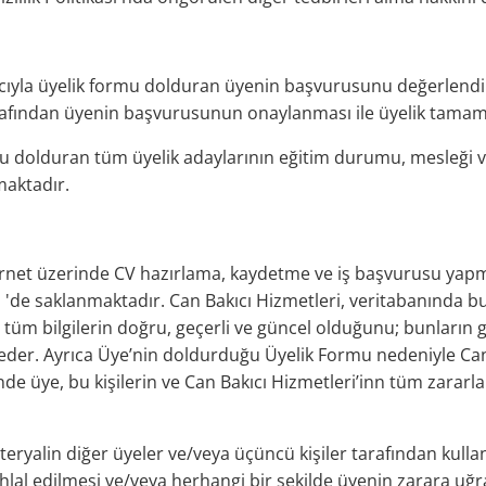
acıyla üyelik formu dolduran üyenin başvurusunu değerlendi
 tarafından üyenin başvurusunun onaylanması ile üyelik tamam
u dolduran tüm üyelik adaylarının eğitim durumu, mesleği ve nü
maktadır.
ternet üzerinde CV hazırlama, kaydetme ve iş başvurusu yapm
ri 'de saklanmaktadır. Can Bakıcı Hizmetleri, veritabanında
m bilgilerin doğru, geçerli ve güncel olduğunu; bunların gerç
 eder. Ayrıca Üye’nin doldurduğu Üyelik Formu nedeniyle Can
nde üye, bu kişilerin ve Can Bakıcı Hizmetleri’inn tüm zararl
teryalin diğer üyeler ve/veya üçüncü kişiler tarafından kullan
ihlal edilmesi ve/veya herhangi bir şekilde üyenin zarara u