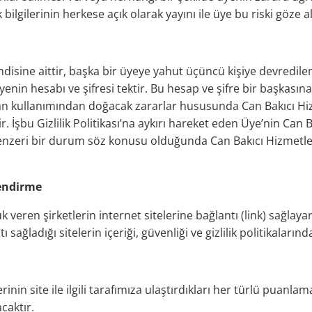
lgilerinin herkese açık olarak yayını ile üye bu riski göze al
sine aittir, başka bir üyeye yahut üçüncü kişiye devredilemez.
 hesabı ve şifresi tektir. Bu hesap ve şifre bir başkasına k
fından kullanımından doğacak zararlar hususunda Can Bakıcı 
. İşbu Gizlilik Politikası’na aykırı hareket eden Üye’nin Can B
u ve benzeri bir durum söz konusu olduğunda Can Bakıcı Hizmetl
lendirme
veren şirketlerin internet sitelerine bağlantı (link) sağlayara
 sağladığı sitelerin içeriği, güvenliği ve gizlilik politikaların
rinin site ile ilgili tarafımıza ulaştırdıkları her türlü puanla
caktır.