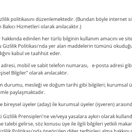
ilik politikasını düzenlemektedir. (Bundan böyle internet sit
 Bakıcı Hizmetleri olarak anılacaktır.)
ler hakkında edinilen her türlü bilginin kullanım amacını ve s
 Gizlilik Politikası'nda yer alan maddelerin tümünü okuduğunu,
dığını kabul ve taahhüt eder.
adresi, mobil ve sabit telefon numarası, e-posta adresi gibi
isel Bilgiler” olarak anılacaktır.
im durumu, mesleği ve doğum tarihi gibi bilgileri; kurumsal üye
izimle paylaşmaktadır.
ce bireysel üyeler (aday) ile kurumsal üyeler (işveren) arasın
 Gizlilik Prensipleri'ne ve/veya yasalara aykırı olarak kulland
talebi gelirse, söz konusu üye ile ilgili bilgileri yetkili ma
lilik Politikası'nda öngörülen diğer tedbirleri alma hakkını 