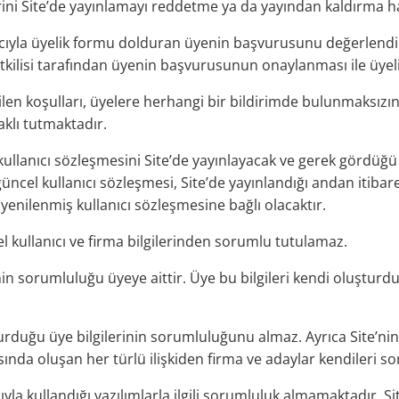
rini Site’de yayınlamayı reddetme ya da yayından kaldırma ha
acıyla üyelik formu dolduran üyenin başvurusunu değerlendir
tkilisi tarafından üyenin başvurusunun onaylanması ile üyel
len koşulları, üyelere herhangi bir bildirimde bulunmaksızın
aklı tutmaktadır.
ullanıcı sözleşmesini Site’de yayınlayacak ve gerek gördüğü
 güncel kullanıcı sözleşmesi, Site’de yayınlandığı andan itibar
yenilenmiş kullanıcı sözleşmesine bağlı olacaktır.
el kullanıcı ve firma bilgilerinden sorumlu tutulamaz.
lginin sorumluluğu üyeye aittir. Üye bu bilgileri kendi oluştu
rduğu üye bilgilerinin sorumluluğunu almaz. Ayrıca Site’nin 
ında oluşan her türlü ilişkiden firma ve adaylar kendileri s
yla kullandığı yazılımlarla ilgili sorumluluk almamaktadır. Si