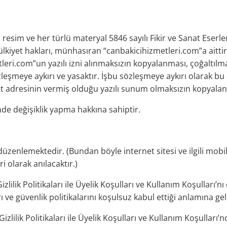
gi, resim ve her türlü materyal 5846 sayılı Fikir ve Sanat Eserler
yet hakları, münhasıran “canbakicihizmetleri.com”a aittir. Site
leri.com”un yazılı izni alınmaksızın kopyalanması, çoğaltıl
leşmeye aykırı ve yasaktır. İşbu sözleşmeye aykırı olarak bu Site
t adresinin vermiş olduğu yazılı sunum olmaksızın kopyalanm
inde değişiklik yapma hakkına sahiptir.
düzenlemektedir. (Bundan böyle internet sitesi ve ilgili mobi
 olarak anılacaktır.)
zlilik Politikaları ile Üyelik Koşulları ve Kullanım Koşulları’nı
ı ve güvenlik politikalarını koşulsuz kabul ettiği anlamına ge
u Gizlilik Politikaları ile Üyelik Koşulları ve Kullanım Koşull