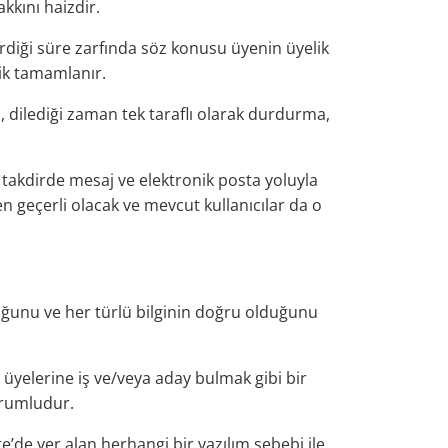
kkını haizdir.
diği süre zarfında söz konusu üyenin üyelik
ik tamamlanır.
, dilediği zaman tek taraflı olarak durdurma,
 takdirde mesaj ve elektronik posta yoluyla
en geçerli olacak ve mevcut kullanıcılar da o
rduğunu ve her türlü bilginin doğru olduğunu
üyelerine iş ve/veya aday bulmak gibi bir
orumludur.
te’de yer alan herhangi bir yazılım sebebi ile