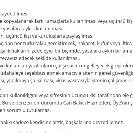
 kaydedilmesi,
e kopyalanarak farklı amaçlarla kullanılması veya üçüncü kişi
e yasalara aykırı kullanılması,
erin, üçüncü kişi ve kuruluşlarla paylaşılması,
açıdan her türlü takip gerektirecek, hakaret, küfür veya iftir
işilik haklarını zedeleyici bir biçimde, yasalara aykırı bir amaç
tecavüz edecek şekilde kullanılması,
 ve kullanılan yazılımların çalışmasını engelleyecek girişiml
dahaleye teşebbüs etmek amacıyla sitenin genel güvenliğini 
ı, yapılmaya çalışılması, virüs vasıtasıyla sitenin çalışmasını
.
ndan kullanıldığını veya şifresinin üçüncü kişi tarafından el
 Bu ve benzeri bir durumda Can Bakıcı Hizmetleri; Üye’nin şif
nden sorumlu tutulamaz.
 hakkı sadece kendisine aittir, başkalarına devredilemez.