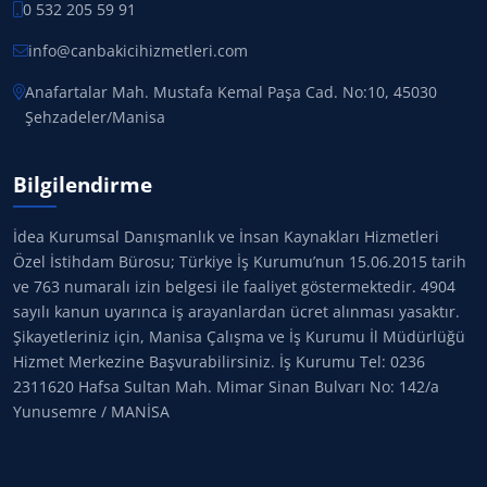
0 532 205 59 91
info@canbakicihizmetleri.com
Anafartalar Mah. Mustafa Kemal Paşa Cad. No:10, 45030
Şehzadeler/Manisa
Bilgilendirme
İdea Kurumsal Danışmanlık ve İnsan Kaynakları Hizmetleri
Özel İstihdam Bürosu; Türkiye İş Kurumu’nun 15.06.2015 tarih
ve 763 numaralı izin belgesi ile faaliyet göstermektedir. 4904
sayılı kanun uyarınca iş arayanlardan ücret alınması yasaktır.
Şikayetleriniz için, Manisa Çalışma ve İş Kurumu İl Müdürlüğü
Hizmet Merkezine Başvurabilirsiniz. İş Kurumu Tel: 0236
2311620 Hafsa Sultan Mah. Mimar Sinan Bulvarı No: 142/a
Yunusemre / MANİSA