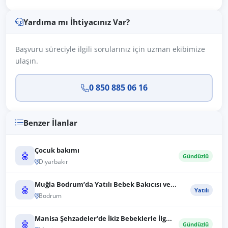
Yardıma mı İhtiyacınız Var?
Başvuru süreciyle ilgili sorularınız için uzman ekibimize
ulaşın.
0 850 885 06 16
Benzer İlanlar
Çocuk bakımı
Gündüzlü
Diyarbakır
Muğla Bodrum’da Yatılı Bebek Bakıcısı ve...
Yatılı
Bodrum
Manisa Şehzadeler’de İkiz Bebeklerle İlg...
Gündüzlü