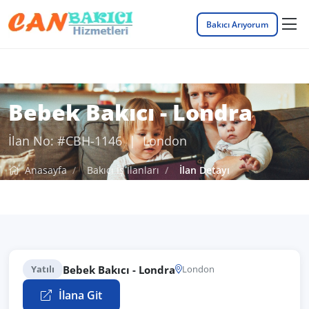
Bakıcı Arıyorum
Bebek Bakıcı - Londra
İlan No: #CBH-1146 | London
Anasayfa
Bakıcı İş İlanları
İlan Detayı
Bebek Bakıcı - Londra
Yatılı
London
İlana Git