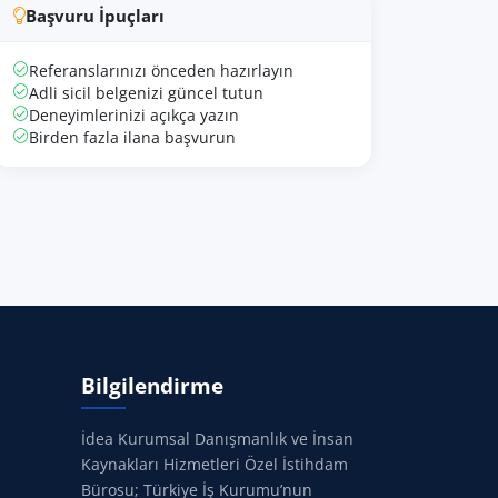
Başvuru İpuçları
Referanslarınızı önceden hazırlayın
Adli sicil belgenizi güncel tutun
Deneyimlerinizi açıkça yazın
Birden fazla ilana başvurun
Bilgilendirme
İdea Kurumsal Danışmanlık ve İnsan
Kaynakları Hizmetleri Özel İstihdam
Bürosu; Türkiye İş Kurumu’nun