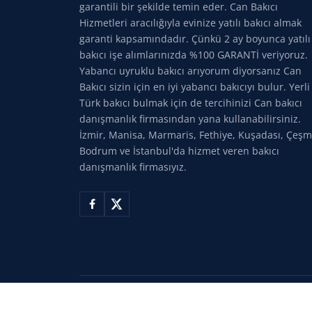
garantili bir şekilde temin eder. Can Bakıcı
Hizmetleri aracılığıyla evinize yatılı bakıcı almak
garanti kapsamındadır. Çünkü 2 ay boyunca yatılı
bakıcı işe alımlarınızda %100 GARANTİ veriyoruz.
Yabancı uyruklu bakıcı arıyorum diyorsanız Can
Bakıcı sizin için en iyi yabancı bakıcıyı bulur. Yerli
Türk bakıcı bulmak için de tercihinizi Can bakıcı
danışmanlık firmasından yana kullanabilirsiniz.
İzmir, Manisa, Marmaris, Fethiye, Kuşadası, Çeşm
Bodrum ve İstanbul'da hizmet veren bakıcı
danışmanlık firmasıyız.
©
2026
Can Bakıcı Hizmetleri. Tüm hakları