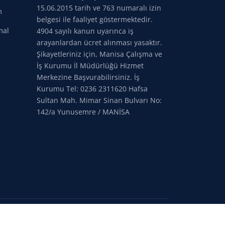
15.06.2015 tarih ve 763 numaralı izin
m
belgesi ile faaliyet göstermektedir.
mal
4904 sayılı kanun uyarınca iş
arayanlardan ücret alınması yasaktır.
Şikayetleriniz için, Manisa Çalışma ve
İş Kurumu İl Müdürlüğü Hizmet
Merkezine Başvurabilirsiniz. İş
Kurumu Tel: 0236 2311620 Hafsa
Sultan Mah. Mimar Sinan Bulvarı No:
142/a Yunusemre / MANİSA
Can Bakıcı Hizmetleri
ElemanSizsiniz.net