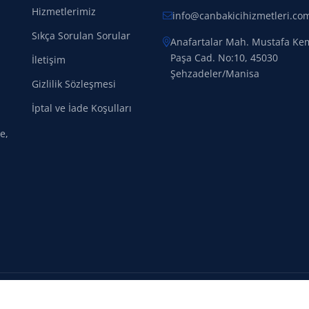
Hizmetlerimiz
info@canbakicihizmetleri.co
Sıkça Sorulan Sorular
Anafartalar Mah. Mustafa Ke
Paşa Cad. No:10, 45030
İletişim
Şehzadeler/Manisa
Gizlilik Sözleşmesi
İptal ve İade Koşulları
e,