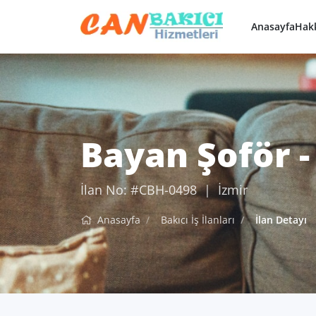
Anasayfa
Hak
Bayan Şoför -
İlan No: #CBH-0498 | İzmir
Anasayfa
Bakıcı İş İlanları
İlan Detayı