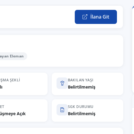
İlana Git
Bayan Eleman
IŞMA ŞEKLI
BAKILAN YAŞI
lı
Belirtilmemiş
ET
SGK DURUMU
üşmeye Açık
Belirtilmemiş