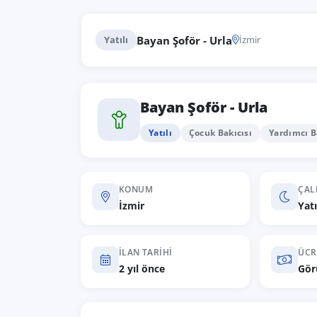
Bayan Şoför - Urla
Yatılı
İzmir
Bayan Şoför - Urla
Yatılı
Çocuk Bakıcısı
Yardımcı 
KONUM
ÇAL
İzmir
Yatı
İLAN TARIHI
ÜCR
2 yıl önce
Gör