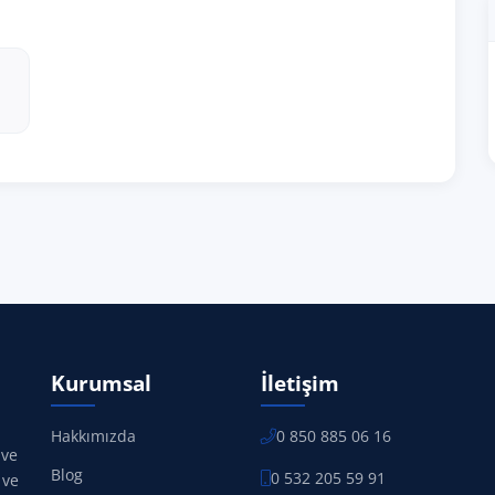
Kurumsal
İletişim
Hakkımızda
0 850 885 06 16
 ve
Blog
0 532 205 59 91
 ve