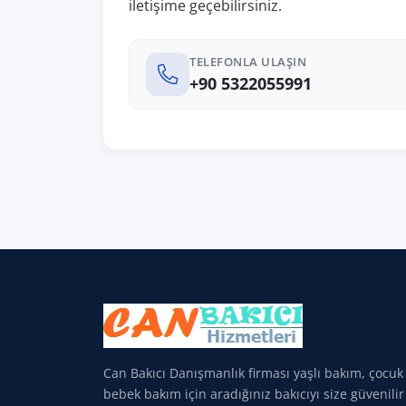
iletişime geçebilirsiniz.
TELEFONLA ULAŞIN
+90 5322055991
Can Bakıcı Danışmanlık firması yaşlı bakım, çocuk
bebek bakım için aradığınız bakıcıyı size güvenilir