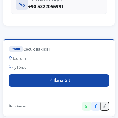
TELEFONLA ULAŞIN
+90 5322055991
Çocuk Bakıcısı
Yatılı
Bodrum
4 yıl önce
İlana Git
İlanı Paylaş: