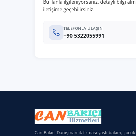
Bu ilanla ilgileniyorsanız, detaylı bilgi 
iletişime geçebilirsiniz.
TELEFONLA ULAŞIN
+90 5322055991
Can Bakıcı Danışmanlık firması yaşlı bakım, çocuk