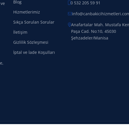
Blog
0 532 205 59 91
 ve
Hizmetlerimiz
info@canbakicihizmetleri.co
Sıkça Sorulan Sorular
Anafartalar Mah. Mustafa Ke
Paşa Cad. No:10, 45030
İletişim
Şehzadeler/Manisa
Gizlilik Sözleşmesi
İptal ve İade Koşulları
e,