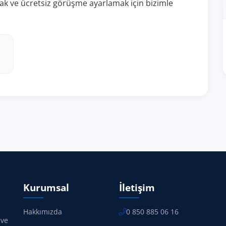
almak ve ücretsiz görüşme ayarlamak için bizimle
Kurumsal
İletişim
Hakkımızda
0 850 885 06 16
 ve