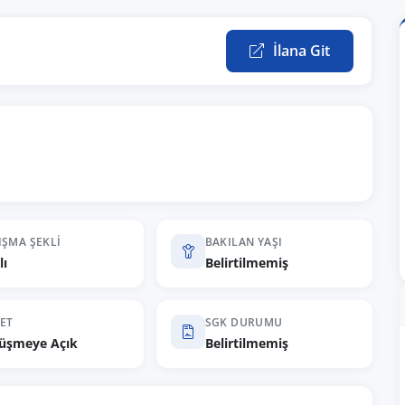
İlana Git
IŞMA ŞEKLI
BAKILAN YAŞI
lı
Belirtilmemiş
ET
SGK DURUMU
üşmeye Açık
Belirtilmemiş