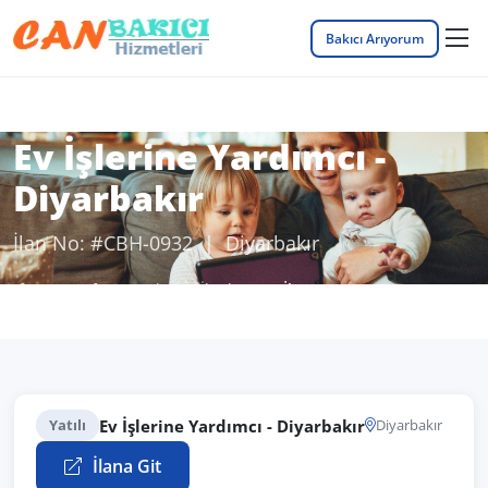
Bakıcı Arıyorum
Ev İşlerine Yardımcı -
Diyarbakır
İlan No: #CBH-0932 | Diyarbakır
Anasayfa
Bakıcı İş İlanları
İlan Detayı
Ev İşlerine Yardımcı - Diyarbakır
Yatılı
Diyarbakır
İlana Git