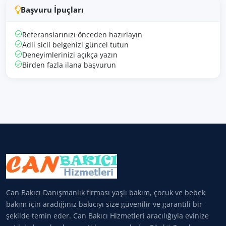
Başvuru İpuçları
Referanslarınızı önceden hazırlayın
Adli sicil belgenizi güncel tutun
Deneyimlerinizi açıkça yazın
Birden fazla ilana başvurun
Can Bakıcı Danışmanlık firması yaşlı bakım, çocuk ve bebek
bakım için aradığınız bakıcıyı size güvenilir ve garantili bir
şekilde temin eder. Can Bakıcı Hizmetleri aracılığıyla evinize