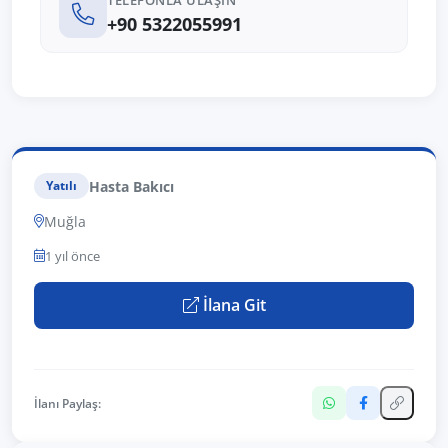
TELEFONLA ULAŞIN
+90 5322055991
Hasta Bakıcı
Yatılı
Muğla
1 yıl önce
İlana Git
İlanı Paylaş: