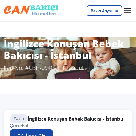
Bakıcı Arıyorum
İngilizce Konuşan Bebek
Bakıcısı - İstanbul
İlan No: #CBH-0940 | İstanbul
Anasayfa
Bakıcı İş İlanları
İlan Detayı
İngilizce Konuşan Bebek Bakıcısı - İstanbul
Yatılı
İstanbul