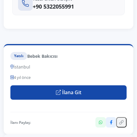
+90 5322055991
Bebek Bakıcısı
Yatılı
İstanbul
4 yıl önce
İlana Git
İlanı Paylaş: