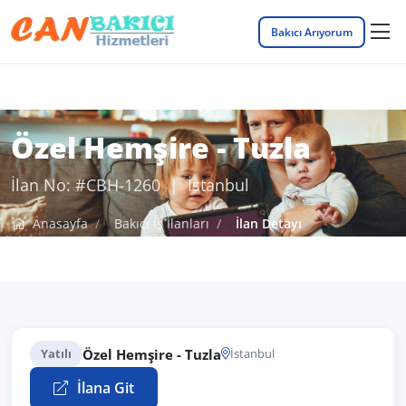
Bakıcı Arıyorum
Özel Hemşire - Tuzla
İlan No: #CBH-1260 | İstanbul
Anasayfa
Bakıcı İş İlanları
İlan Detayı
Özel Hemşire - Tuzla
Yatılı
İstanbul
İlana Git