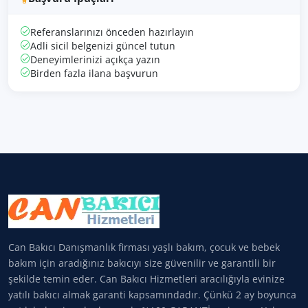
Referanslarınızı önceden hazırlayın
Adli sicil belgenizi güncel tutun
Deneyimlerinizi açıkça yazın
Birden fazla ilana başvurun
Can Bakıcı Danışmanlık firması yaşlı bakım, çocuk ve bebek
bakım için aradığınız bakıcıyı size güvenilir ve garantili bir
şekilde temin eder. Can Bakıcı Hizmetleri aracılığıyla evinize
yatılı bakıcı almak garanti kapsamındadır. Çünkü 2 ay boyunca