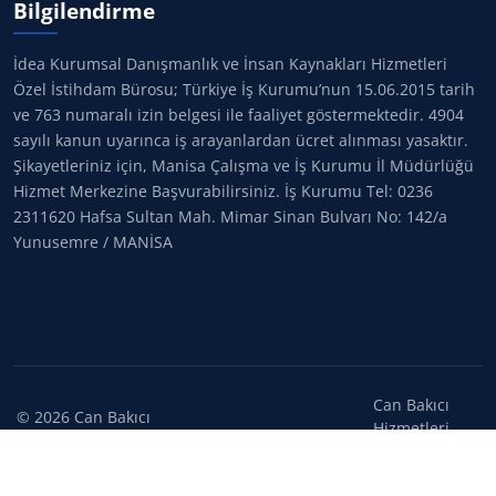
Bilgilendirme
İdea Kurumsal Danışmanlık ve İnsan Kaynakları Hizmetleri
Özel İstihdam Bürosu; Türkiye İş Kurumu’nun 15.06.2015 tarih
ve 763 numaralı izin belgesi ile faaliyet göstermektedir. 4904
sayılı kanun uyarınca iş arayanlardan ücret alınması yasaktır.
Şikayetleriniz için, Manisa Çalışma ve İş Kurumu İl Müdürlüğü
Hizmet Merkezine Başvurabilirsiniz. İş Kurumu Tel: 0236
2311620 Hafsa Sultan Mah. Mimar Sinan Bulvarı No: 142/a
Yunusemre / MANİSA
Can Bakıcı
©
2026
Can Bakıcı
Hizmetleri
Hizmetleri. Tüm
ElemanSizsiniz.net
hakları saklıdır.
iştirakidir.