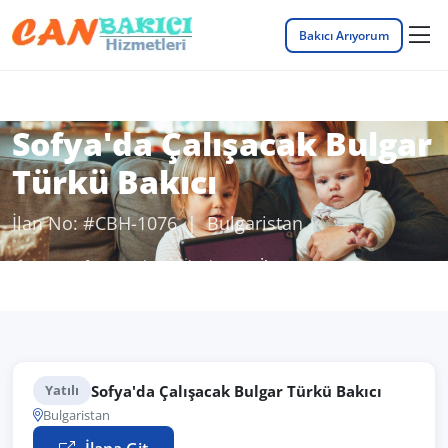
Bakıcı Arıyorum
Sofya'da Çalışacak Bulgar
Türkü Bakıcı
İlan No: #CBH-1076 | Bulgaristan
Anasayfa
Bakıcı İş İlanları
İlan Detayı
Sofya'da Çalışacak Bulgar Türkü Bakıcı
Yatılı
Bulgaristan