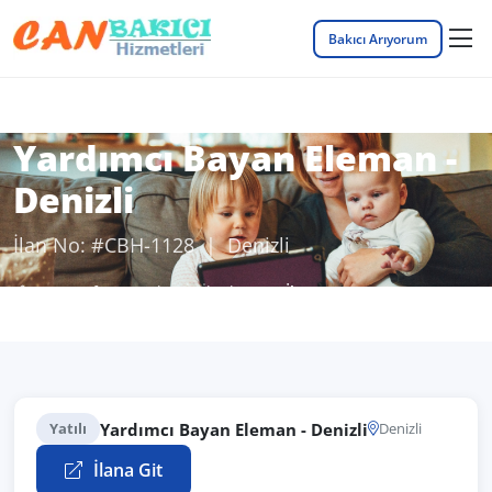
Bakıcı Arıyorum
Yardımcı Bayan Eleman -
Denizli
İlan No: #CBH-1128 | Denizli
Anasayfa
Bakıcı İş İlanları
İlan Detayı
Yardımcı Bayan Eleman - Denizli
Yatılı
Denizli
İlana Git