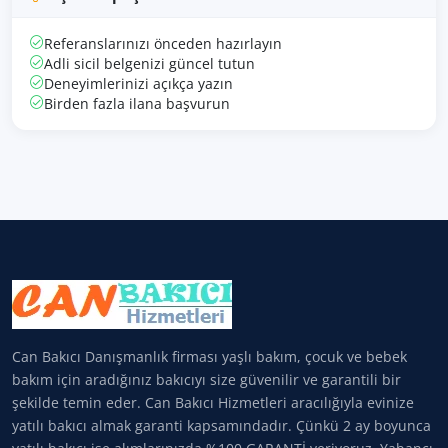
Referanslarınızı önceden hazırlayın
Adli sicil belgenizi güncel tutun
Deneyimlerinizi açıkça yazın
Birden fazla ilana başvurun
Can Bakıcı Danışmanlık firması yaşlı bakım, çocuk ve bebek
bakım için aradığınız bakıcıyı size güvenilir ve garantili bir
şekilde temin eder. Can Bakıcı Hizmetleri aracılığıyla evinize
yatılı bakıcı almak garanti kapsamındadır. Çünkü 2 ay boyunca