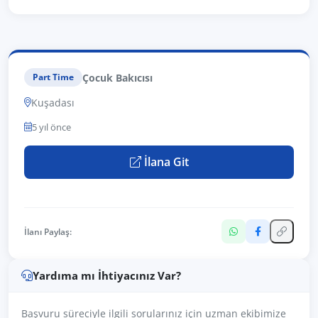
Çocuk Bakıcısı
Part Time
Kuşadası
5 yıl önce
İlana Git
İlanı Paylaş:
Yardıma mı İhtiyacınız Var?
Başvuru süreciyle ilgili sorularınız için uzman ekibimize