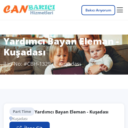
Bakıcı Arıyorum
Yardımcı Bayan Eleman -
Kuşadası
İlan No: #CBH-1329 | Kuşadası
Anasayfa
Bakıcı İş İlanları
İlan Detayı
Yardımcı Bayan Eleman - Kuşadası
Part Time
Kuşadası