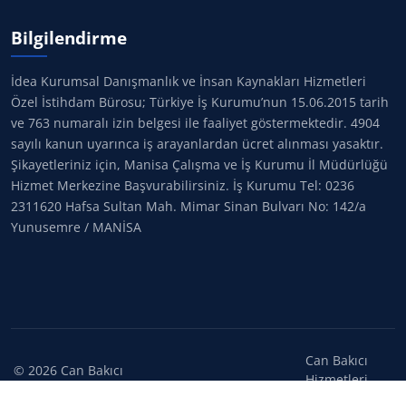
Bilgilendirme
İdea Kurumsal Danışmanlık ve İnsan Kaynakları Hizmetleri
Özel İstihdam Bürosu; Türkiye İş Kurumu’nun 15.06.2015 tarih
ve 763 numaralı izin belgesi ile faaliyet göstermektedir. 4904
sayılı kanun uyarınca iş arayanlardan ücret alınması yasaktır.
Şikayetleriniz için, Manisa Çalışma ve İş Kurumu İl Müdürlüğü
Hizmet Merkezine Başvurabilirsiniz. İş Kurumu Tel: 0236
2311620 Hafsa Sultan Mah. Mimar Sinan Bulvarı No: 142/a
Yunusemre / MANİSA
Can Bakıcı
©
2026
Can Bakıcı
Hizmetleri
Hizmetleri. Tüm
ElemanSizsiniz.net