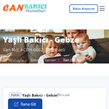
Bakıcı Arıyorum
Yaşlı Bakıcı - Gebze
İlan No: #CBH-0662 | Kocaeli
Anasayfa
Bakıcı İş İlanları
İlan Detayı
Yaşlı Bakıcı - Gebze
Yatılı
Kocaeli
İlana Git