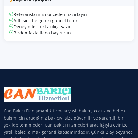
Referanslarınızı önceden hazırlayın
Adli sicil belgenizi güncel tutun
Deneyimlerinizi açıkça yazın
Birden fazla ilana başvurun
Can Bakıcı Danışmanlık firması yaşlı bakım, çocuk ve bebek
bakım için aradığınız bakıcıyı size güvenilir ve garantili bir
şekilde temin eder. Can Bakıcı Hizmetleri aracılığıyla evinize
yatılı bakıcı almak garanti kapsamındadır. Çünkü 2 ay boyunca