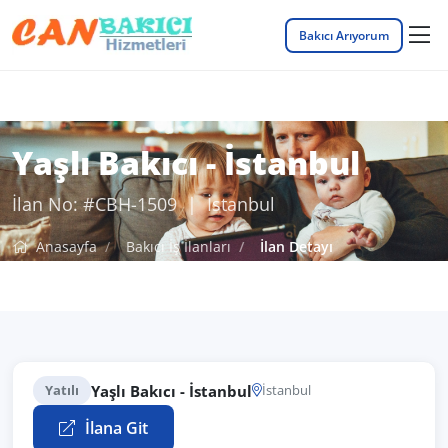
Bakıcı Arıyorum
Yaşlı Bakıcı - İstanbul
İlan No: #CBH-1509 | İstanbul
Anasayfa
Bakıcı İş İlanları
İlan Detayı
Yaşlı Bakıcı - İstanbul
Yatılı
İstanbul
İlana Git