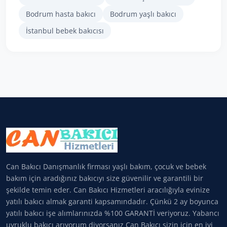
Bodrum hasta bakıcı
Bodrum yaşlı bakıcı
İstanbul bebek bakıcısı
Can Bakıcı Danışmanlık firması yaşlı bakım, çocuk ve bebek
bakım için aradığınız bakıcıyı size güvenilir ve garantili bir
şekilde temin eder. Can Bakıcı Hizmetleri aracılığıyla evinize
yatılı bakıcı almak garanti kapsamındadır. Çünkü 2 ay boyunca
yatılı bakıcı işe alımlarınızda %100 GARANTİ veriyoruz. Yabancı
uyruklu bakıcı arıyorum diyorsanız Can Bakıcı sizin için en iyi