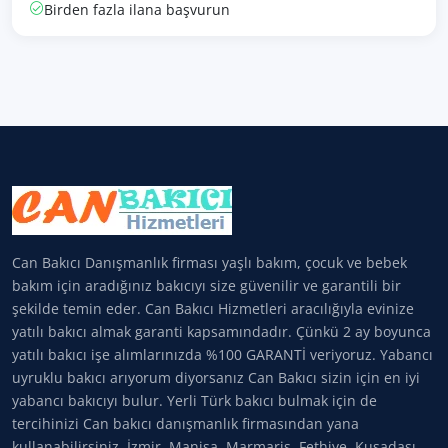
Birden fazla ilana başvurun
Can Bakıcı Danışmanlık firması yaşlı bakım, çocuk ve bebek
bakım için aradığınız bakıcıyı size güvenilir ve garantili bir
şekilde temin eder. Can Bakıcı Hizmetleri aracılığıyla evinize
yatılı bakıcı almak garanti kapsamındadır. Çünkü 2 ay boyunca
yatılı bakıcı işe alımlarınızda %100 GARANTİ veriyoruz. Yabancı
uyruklu bakıcı arıyorum diyorsanız Can Bakıcı sizin için en iyi
yabancı bakıcıyı bulur. Yerli Türk bakıcı bulmak için de
tercihinizi Can bakıcı danışmanlık firmasından yana
kullanabilirsiniz. İzmir, Manisa, Marmaris, Fethiye, Kuşadası,