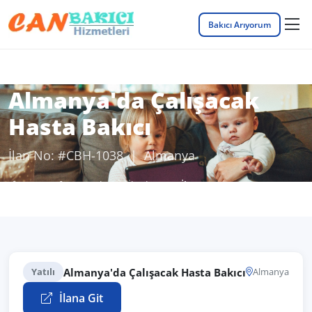
Bakıcı Arıyorum
Almanya'da Çalışacak
Hasta Bakıcı
İlan No: #CBH-1038 | Almanya
Anasayfa
Bakıcı İş İlanları
İlan Detayı
Almanya'da Çalışacak Hasta Bakıcı
Yatılı
Almanya
İlana Git