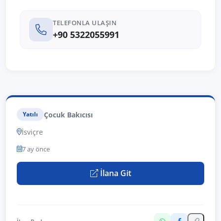
TELEFONLA ULAŞIN
+90 5322055991
Çocuk Bakıcısı
Yatılı
İsviçre
7 ay önce
İlana Git