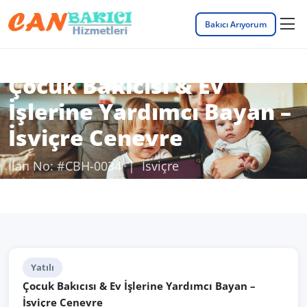
Bakıcı Arıyorum
Çocuk Bakıcısı & Ev
İşlerine Yardımcı Bayan –
İsviçre Cenevre
İlan No: #CBH-0034 | İsviçre
Anasayfa
Bakıcı İş İlanları
İlan Detayı
Yatılı
Çocuk Bakıcısı & Ev İşlerine Yardımcı Bayan –
İsviçre Cenevre