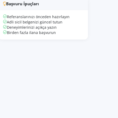
Başvuru İpuçları
Referanslarınızı önceden hazırlayın
Adli sicil belgenizi güncel tutun
Deneyimlerinizi açıkça yazın
Birden fazla ilana başvurun