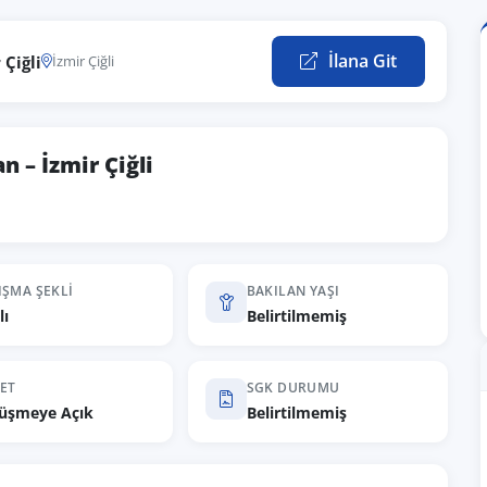
İlana Git
 Çiğli
İzmir Çiğli
n – İzmir Çiğli
IŞMA ŞEKLI
BAKILAN YAŞI
lı
Belirtilmemiş
ET
SGK DURUMU
üşmeye Açık
Belirtilmemiş