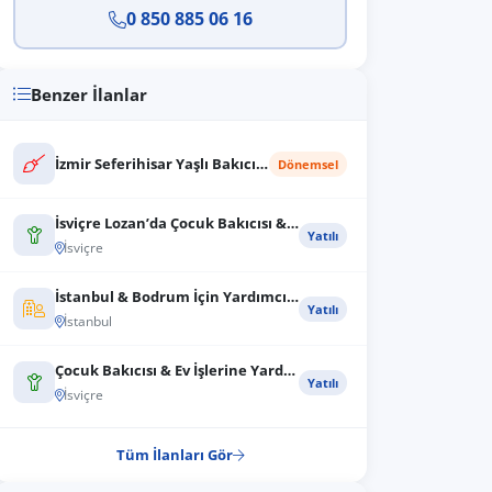
0 850 885 06 16
Benzer İlanlar
İzmir Seferihisar Yaşlı Bakıcı ve Ev İşl...
Dönemsel
İsviçre Lozan’da Çocuk Bakıcısı & Ev İşl...
Yatılı
İsviçre
İstanbul & Bodrum İçin Yardımcı Bayan Ba...
Yatılı
İstanbul
Çocuk Bakıcısı & Ev İşlerine Yardımcı Ba...
Yatılı
İsviçre
Tüm İlanları Gör