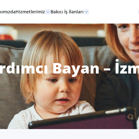
kımızda
Hizmetlerimiz
Bakıcı İş İlanları
rdımcı Bayan – İzm