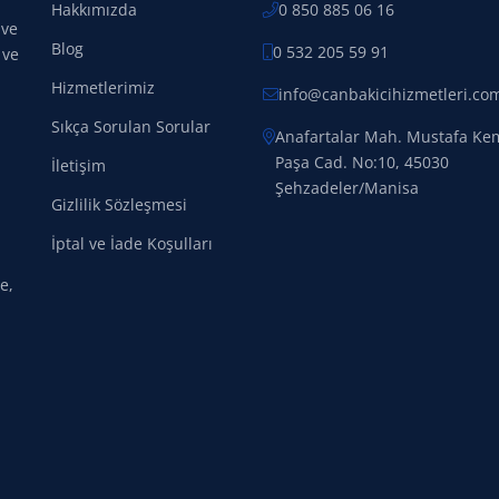
Hakkımızda
0 850 885 06 16
 ve
Blog
0 532 205 59 91
 ve
Hizmetlerimiz
info@canbakicihizmetleri.co
Sıkça Sorulan Sorular
Anafartalar Mah. Mustafa Ke
Paşa Cad. No:10, 45030
İletişim
Şehzadeler/Manisa
Gizlilik Sözleşmesi
İptal ve İade Koşulları
e,