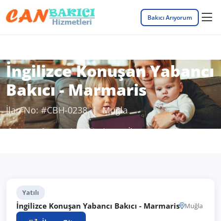
Bakıcı Arıyorum
İngilizce Konuşan Yabancı
Bakıcı - Marmaris
İlan No: #CBH-0238 | Muğla
Anasayfa
Bakıcı İş İlanları
İlan Detayı
Yatılı
İngilizce Konuşan Yabancı Bakıcı - Marmaris
Muğla