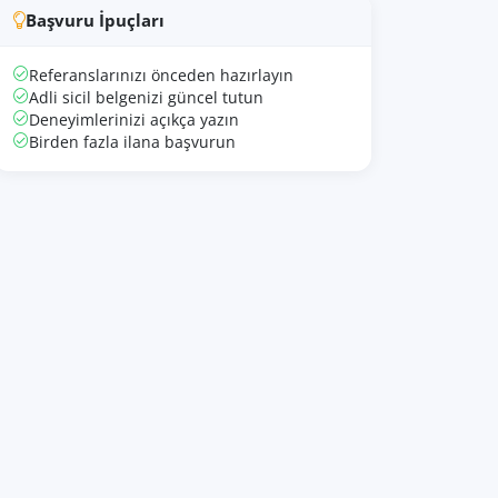
Başvuru İpuçları
Referanslarınızı önceden hazırlayın
Adli sicil belgenizi güncel tutun
Deneyimlerinizi açıkça yazın
Birden fazla ilana başvurun