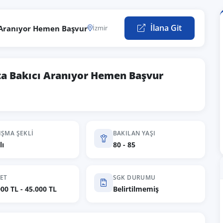
İlana Git
ı Aranıyor Hemen Başvur
İzmir
sta Bakıcı Aranıyor Hemen Başvur
IŞMA ŞEKLI
BAKILAN YAŞI
lı
80 - 85
ET
SGK DURUMU
000 TL - 45.000 TL
Belirtilmemiş