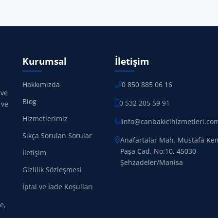
Kurumsal
İletişim
Hakkımızda
0 850 885 06 16
 ve
Blog
0 532 205 59 91
 ve
Hizmetlerimiz
info@canbakicihizmetleri.co
Sıkça Sorulan Sorular
Anafartalar Mah. Mustafa Ke
Paşa Cad. No:10, 45030
İletişim
Şehzadeler/Manisa
Gizlilik Sözleşmesi
İptal ve İade Koşulları
e,