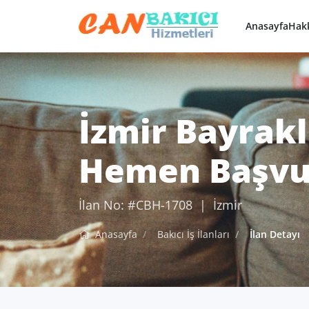
Anasayfa
Hak
İzmir Bayrakl
Hemen Başvu
İlan No: #CBH-1708 | İzmir
Anasayfa
Bakıcı İş İlanları
İlan Detayı