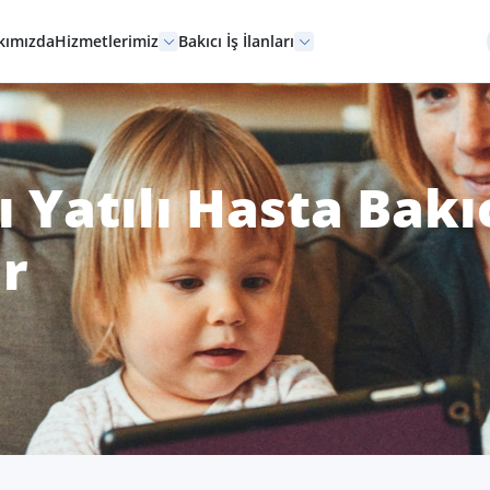
kımızda
Hizmetlerimiz
Bakıcı İş İlanları
ı Yatılı Hasta Bakı
r