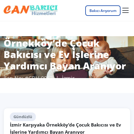
Bakıcı Arıyorum
İzmir Karşıyaka
Örnekköy’de Çocuk
Bakıcısı ve Ev İşlerine
Yardımcı Bayan Aranıyor
İlan No: #CBH-0063 | İzmir
Anasayfa
Bakıcı İş İlanları
İlan Detayı
Gündüzlü
İzmir Karşıyaka Örnekköy’de Çocuk Bakıcısı ve Ev
İşlerine Yardımcı Bayan Aranıyor