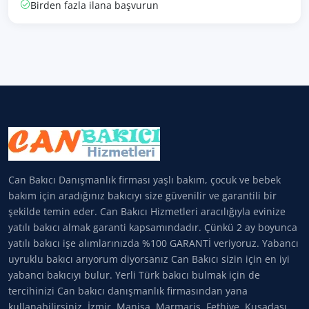
Birden fazla ilana başvurun
Can Bakıcı Danışmanlık firması yaşlı bakım, çocuk ve bebek
bakım için aradığınız bakıcıyı size güvenilir ve garantili bir
şekilde temin eder. Can Bakıcı Hizmetleri aracılığıyla evinize
yatılı bakıcı almak garanti kapsamındadır. Çünkü 2 ay boyunca
yatılı bakıcı işe alımlarınızda %100 GARANTİ veriyoruz. Yabancı
uyruklu bakıcı arıyorum diyorsanız Can Bakıcı sizin için en iyi
yabancı bakıcıyı bulur. Yerli Türk bakıcı bulmak için de
tercihinizi Can bakıcı danışmanlık firmasından yana
kullanabilirsiniz. İzmir, Manisa, Marmaris, Fethiye, Kuşadası,