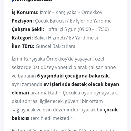
İş Konumu:
İzmir – Karşıyaka – Örnekköy
Pozisyon:
Çocuk Bakıcısı / Ev İşlerine Yardımcı
Çalışma Şekli:
Hafta içi 5 gün (09:00 – 17:30)
Kategori:
Bakıcı Hizmeti / Ev Yardımcısı
İlan Türü:
Güncel Bakıcı İlanı
İzmir Karşıyaka Örnekköy’de yaşayan, özel
sektörde üst düzey yönetici olarak çalışan anne
ve babanın
6 yaşındaki çocuğuna bakacak
,
aynı zamanda
ev işlerinde destek olacak bayan
eleman
aranmaktadır. Çocukla oyun oynayacak,
okul sonrası ilgilenecek, güvenli bir ortam
sağlayacak ve evin düzenini koruyacak bir
çocuk
bakıcısı
tercih edilmektedir.
Ev temizliği, yemek hazırlığı ve ütü konularında