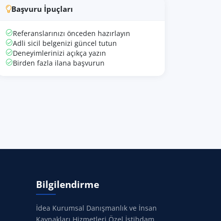
Başvuru İpuçları
Referanslarınızı önceden hazırlayın
Adli sicil belgenizi güncel tutun
Deneyimlerinizi açıkça yazın
Birden fazla ilana başvurun
Bilgilendirme
İdea Kurumsal Danışmanlık ve İnsan
Kaynakları Hizmetleri Özel İstihdam