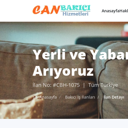
Anasayfa
Hak
Yerli ve Yaba
Arıyoruz
İlan No: #CBH-1075 | Tüm Türkiye
Anasayfa
Bakıcı İş İlanları
İlan Detayı