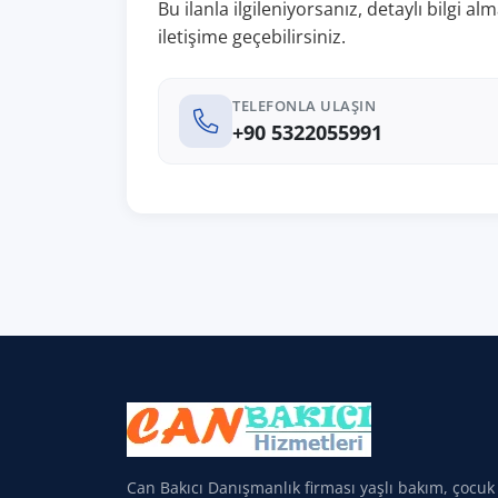
Bu ilanla ilgileniyorsanız, detaylı bilgi 
iletişime geçebilirsiniz.
TELEFONLA ULAŞIN
+90 5322055991
Can Bakıcı Danışmanlık firması yaşlı bakım, çocuk