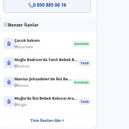
0 850 885 06 16
Benzer İlanlar
Çocuk bakımı
Gündüzlü
Diyarbakır
Muğla Bodrum’da Yatılı Bebek Bakıcısı ve...
Yatılı
Bodrum
Manisa Şehzadeler’de İkiz Bebeklerle İlg...
Gündüzlü
Manisa
Muğla’da İkiz Bebek Bakıcısı Aranıyor (Y...
Yatılı
Muğla
Tüm İlanları Gör