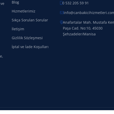
Blog
0 532 205 59 91
 ve
Hizmetlerimiz
info@canbakicihizmetleri.co
Sıkça Sorulan Sorular
Anafartalar Mah. Mustafa Ke
Paşa Cad. No:10, 45030
İletişim
Şehzadeler/Manisa
Gizlilik Sözleşmesi
İptal ve İade Koşulları
e,