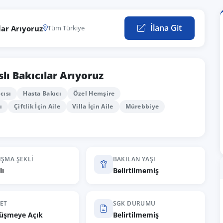
İlana Git
lar Arıyoruz
Tüm Türkiye
lı Bakıcılar Arıyoruz
cısı
Hasta Bakıcı
Özel Hemşire
ı
Çiftlik İçin Aile
Villa İçin Aile
Mürebbiye
IŞMA ŞEKLI
BAKILAN YAŞI
lı
Belirtilmemiş
ET
SGK DURUMU
üşmeye Açık
Belirtilmemiş