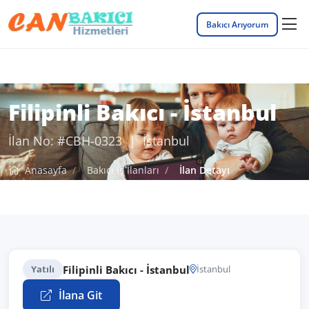
Bakıcı Arıyorum
Filipinli Bakıcı - İstanbul
İlan No: #CBH-0323 | İstanbul
Anasayfa
Bakıcı İş İlanları
İlan Detayı
Filipinli Bakıcı - İstanbul
Yatılı
İstanbul
İlana Git