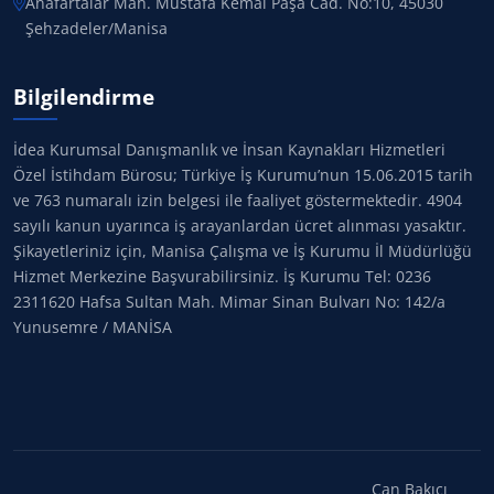
Anafartalar Mah. Mustafa Kemal Paşa Cad. No:10, 45030
Şehzadeler/Manisa
Bilgilendirme
İdea Kurumsal Danışmanlık ve İnsan Kaynakları Hizmetleri
Özel İstihdam Bürosu; Türkiye İş Kurumu’nun 15.06.2015 tarih
ve 763 numaralı izin belgesi ile faaliyet göstermektedir. 4904
sayılı kanun uyarınca iş arayanlardan ücret alınması yasaktır.
Şikayetleriniz için, Manisa Çalışma ve İş Kurumu İl Müdürlüğü
Hizmet Merkezine Başvurabilirsiniz. İş Kurumu Tel: 0236
2311620 Hafsa Sultan Mah. Mimar Sinan Bulvarı No: 142/a
Yunusemre / MANİSA
Can Bakıcı