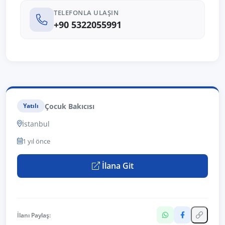
TELEFONLA ULAŞIN
+90 5322055991
Çocuk Bakıcısı
Yatılı
İstanbul
1 yıl önce
İlana Git
İlanı Paylaş: